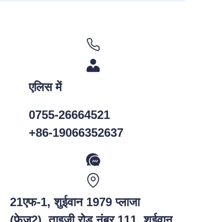
एलिस में
0755-26664521
+86-19066352637
21एफ-1, शुईवान 1979 प्लाजा
(फेज2), ताइजी रोड नंबर 111, शुईवान