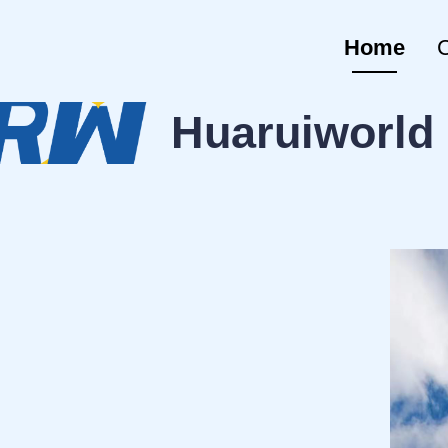
Home
C
Huaruiworld 