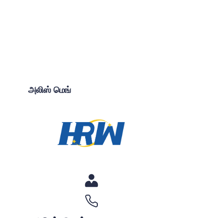
அலிஸ் மெங்