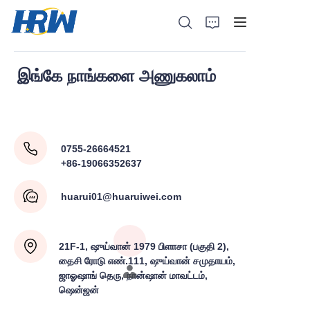
இங்கே நாங்களை அணுகலாம்
வீடு
0755-26664521
தயாரிப்பு வகை
+86-19066352637
எங்களை பற்றி
huarui01@huaruiwei.com
எங்களை தொடர்பு கொள்ளவும்
21F-1, ஷுய்வான் 1979 பிளாசா (பகுதி 2),
தைசி ரோடு எண்.111, ஷுய்வான் சமுதாயம்,
உங்கள் தொடர்பு தகவலை விடுக
ஜாஓஷாங் தெரு, நான்ஷான் மாவட்டம்,
ஷென்ஜன்