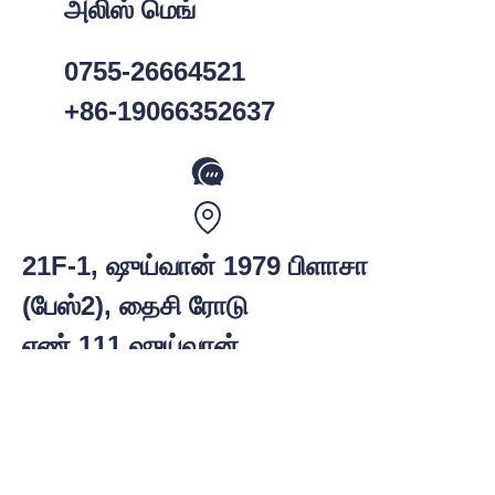
அலிஸ் மெங்
0755-26664521
+86-19066352637
21F-1, ஷுய்வான் 1979 பிளாசா
(பேஸ்2), தைசி ரோடு
TAM
எண்.111,ஷுய்வான்
சமுதாயம், ஜாசாங்
தெரு,நான்ஷான்
மாவட்டம்,ஷென்சன்